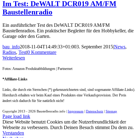
Im Test: DeWALT DCR019 AM/FM
Baustellenradio
Ein ausführlicher Test des DeWALT DCR019 AM/FM
Baustellenradios. Ein praktischer Begleiter für den Hobbykeller, die
Garage oder den Garten.
bau_info
2018-11-04T14:49:33+01:00
3. September 2015
|
News
,
Radios
,
Test
|
0 Kommentare
Weiterlesen
Fotos: Amazon Produktabbildungen | Partnernet
*Affiliate-Links
Links, die durch ein Sternchen (*) gekennzeichneten sind, sind sogenannte Affiliate-Links).
Hierdurch erhalten wir beim Kauf eines Produktes eine Verkaufsprovision. Der Preis
ändert sich dadurch für Sie natürlich nicht!
Copyright 2013 -
2026 Baustellenradio.info |
Impressum
|
Datenschutz
|
Sitemap
Page load link
Diese Website benutzt Cookies um die Nutzerfreundlichkeit der
Webseite zu verbessern. Durch Deinen Besuch stimmst Du dem zu.
Verstanden