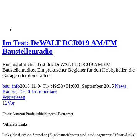
Im Test: DeWALT DCR019 AM/FM
Baustellenradio
Ein ausführlicher Test des DeWALT DCR019 AM/FM
Baustellenradios. Ein praktischer Begleiter für den Hobbykeller, die
Garage oder den Garten.
bau_info
2018-11-04T14:49:33+01:00
3. September 2015
|
News
,
Radios
,
Test
|
0 Kommentare
Weiterlesen
1
2
Vor
Fotos: Amazon Produktabbildungen | Partnernet
*Affiliate-Links
Links, die durch ein Sternchen (*) gekennzeichneten sind, sind sogenannte Affiliate-Links).