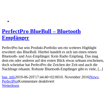
PerfectPro BlueBull – Bluetooth
Empfänger
PerfectPro hat sein Produkt-Portfolio um ein weiteres Highlight
erweitert: das BlueBull. Hierbei handelt es sich um einen reinen
Bluetooth- und Aux-Empfänger. Kein Radio Empfang. Das mag
dem ein oder anderen auf den ersten Blick etwas seltsam erscheinen,
doch scheinbar hat PerfectPro die Zeichen der Zeit und auch die
Nachfrage erkannt. Robuste Bluetooth-Empfänger gibt es viele, [...]
bau_info
2019-06-20T17:44:40+02:00
10. November 2016
|
News
,
für
PerfectPro
|
Kommentare deaktiviert
PerfectPro
Weiterlesen
BlueBull
–
Bluetooth
Empfänger