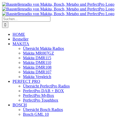
Zum
Inhalt
springen
Suche
nach:
HOME
Bestseller
MAKITA
Übersicht Makita Radios
Makita MR007GZ
Makita DMR115
Makita DMR110
Makita DMR108
Makita DMR107
Makita Vergleich
PERFECT PRO
Übersicht PerfectPro Radios
PerfectPro DAB + BOX
PerfectPro MyBox
PerfectPro Toughbox
BOSCH
Übersicht Bosch Radios
Bosch GML 10