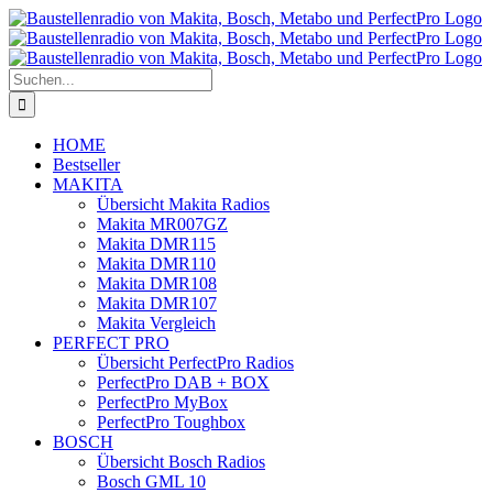
Zum
Inhalt
springen
Suche
nach:
HOME
Bestseller
MAKITA
Übersicht Makita Radios
Makita MR007GZ
Makita DMR115
Makita DMR110
Makita DMR108
Makita DMR107
Makita Vergleich
PERFECT PRO
Übersicht PerfectPro Radios
PerfectPro DAB + BOX
PerfectPro MyBox
PerfectPro Toughbox
BOSCH
Übersicht Bosch Radios
Bosch GML 10